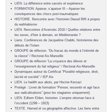
LIEN. La différence entre savoirs et expérience
FORMATION. Apaiser, s’apaiser III – Apaiser les
conséquences des chocs post-traumatiques
HISTOIRE. Rencontre avec l’historien Daoud Riffi à propos
du wahhabisme
LIEN. Rencontres d’Averroès 2018 / Quelles relations entre
les sexes, d’hier à demain, en Méditerranée ?
Liens. Conférences de Jacqueline Chabbi, historienne des
débuts de l’Islam
GROUPE de réflexion. “Du fracas du monde à l’intimité de
la classe” / Rectorat Aix-Marseille
GROUPE de réflexion “La croyance des élèves et
l’enseignement du fait religieux” / Rectorat Aix-Marseille
Dynamiques autour du Certificat “Pluralité religieuse, droit,
laïcité et société” / IEP Aix
LIEN. Le hadith aux abois, par Hocine Kerzazi
Protégé : Livret de formation “Penser, ressentir et agir face
aux radicalisations” (pour les stagiaires uniquement)
LIEN. Edhem Elden, historien. L’empire ottoman face à
l’occident (1299 – 1923)
TEXTE. Hamed et sa géographie affective. Les liens entre