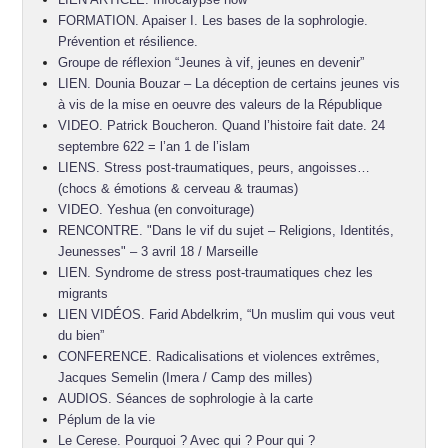
FORMATION. Apaiser I. Les bases de la sophrologie.
Prévention et résilience.
Groupe de réflexion “Jeunes à vif, jeunes en devenir”
LIEN. Dounia Bouzar – La déception de certains jeunes vis
à vis de la mise en oeuvre des valeurs de la République
VIDEO. Patrick Boucheron. Quand l’histoire fait date. 24
septembre 622 = l’an 1 de l’islam
LIENS. Stress post-traumatiques, peurs, angoisses…
(chocs & émotions & cerveau & traumas)
VIDEO. Yeshua (en convoiturage)
RENCONTRE. "Dans le vif du sujet – Religions, Identités,
Jeunesses" – 3 avril 18 / Marseille
LIEN. Syndrome de stress post-traumatiques chez les
migrants
LIEN VIDÉOS. Farid Abdelkrim, “Un muslim qui vous veut
du bien”
CONFERENCE. Radicalisations et violences extrêmes,
Jacques Semelin (Imera / Camp des milles)
AUDIOS. Séances de sophrologie à la carte
Péplum de la vie
Le Cerese. Pourquoi ? Avec qui ? Pour qui ?