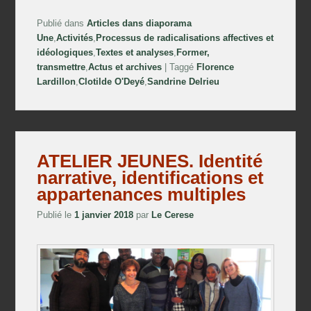
Publié dans
Articles dans diaporama
Une
,
Activités
,
Processus de radicalisations affectives et
idéologiques
,
Textes et analyses
,
Former,
transmettre
,
Actus et archives
|
Taggé
Florence
Lardillon
,
Clotilde O'Deyé
,
Sandrine Delrieu
ATELIER JEUNES. Identité
narrative, identifications et
appartenances multiples
Publié le
1 janvier 2018
par
Le Cerese