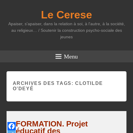
Le Cerese
Apaiser, s'apaiser, dans la relation à soi, à l'autre, à la société,
au religieux… / Soutenir la construction psycho-sociale des
jeunes
Menu
ARCHIVES DES TAGS:
CLOTILDE
O’DEYÉ
FORMATION. Projet
éducatif des