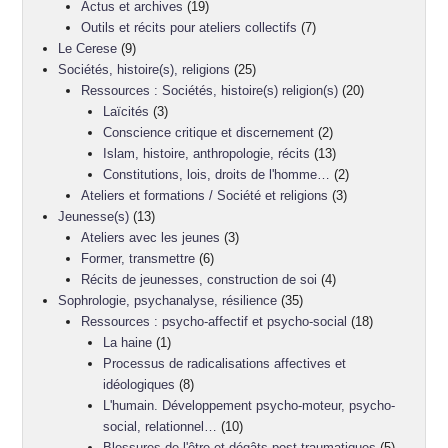
Actus et archives
(19)
Outils et récits pour ateliers collectifs
(7)
Le Cerese
(9)
Sociétés, histoire(s), religions
(25)
Ressources : Sociétés, histoire(s) religion(s)
(20)
Laïcités
(3)
Conscience critique et discernement
(2)
Islam, histoire, anthropologie, récits
(13)
Constitutions, lois, droits de l'homme…
(2)
Ateliers et formations / Société et religions
(3)
Jeunesse(s)
(13)
Ateliers avec les jeunes
(3)
Former, transmettre
(6)
Récits de jeunesses, construction de soi
(4)
Sophrologie, psychanalyse, résilience
(35)
Ressources : psycho-affectif et psycho-social
(18)
La haine
(1)
Processus de radicalisations affectives et
idéologiques
(8)
L'humain. Développement psycho-moteur, psycho-
social, relationnel…
(10)
Blessures de l'être et dégâts post-traumatiques
(5)