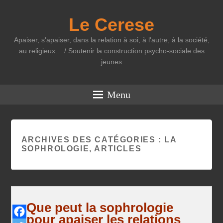
Le Cerese
Apaiser, s'apaiser, dans la relation à soi, à l'autre, à la société,
au religieux… / Soutenir la construction psycho-sociale des
jeunes
Menu
ARCHIVES DES CATÉGORIES :
LA
SOPHROLOGIE, ARTICLES
Que peut la sophrologie
pour apaiser les relations