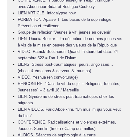
CONFÉRENCE. “Pourquoi enseigner l’esprit critique ?”
avec Abdennour Bidar et Rodrigue Coutouly
LIEN ARTICLE. Infocalypse now
FORMATION. Apaiser I. Les bases de la sophrologie.
Prévention et résilience.
Groupe de réflexion “Jeunes à vif, jeunes en devenir”
LIEN. Dounia Bouzar – La déception de certains jeunes vis
à vis de la mise en oeuvre des valeurs de la République
VIDEO. Patrick Boucheron. Quand l’histoire fait date. 24
septembre 622 = l’an 1 de l’islam
LIENS. Stress post-traumatiques, peurs, angoisses…
(chocs & émotions & cerveau & traumas)
VIDEO. Yeshua (en convoiturage)
RENCONTRE. "Dans le vif du sujet – Religions, Identités,
Jeunesses" – 3 avril 18 / Marseille
LIEN. Syndrome de stress post-traumatiques chez les
migrants
LIEN VIDÉOS. Farid Abdelkrim, “Un muslim qui vous veut
du bien”
CONFERENCE. Radicalisations et violences extrêmes,
Jacques Semelin (Imera / Camp des milles)
AUDIOS. Séances de sophrologie à la carte