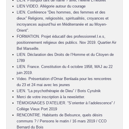
LIEN. Pourquoi tant de haine ? avec Hélène L’Heuillet
LIEN VIDEO. Allégorie autour du courage
LIEN. Conférence “Des hommes, des femmes et des
dieux” Religions, religiosités, spiritualités, croyances et
incroyances aujourd’hui en Méditerranée et au Moyen-
Orient”.
FORMATION. Projet éducatif des professionnel.l.e.s,
positionnement religieux des publics. Nov 2019. Quartier Air
Bel Marseille.
LIEN. Déclaration des Droits de l’Homme et du Citoyen de
1789
LIEN. France. Constitution du 4 octobre 1958, MAJ au 22
juin 2019.
Video. Présentation d’Omar Benlaala pour les rencontres
du 23 et 24 mai avec les jeunes
LIEN. “La psychothérapie de Dieu” / Boris Cyrulnik
Merci de votre inscription à la newsletter.
TÉMOIGNAGES D’ATELIER. “S’orienter à l’adolescence” /
Collège Vieux Port 2019
RENCONTRE. Habitants de Belsunce, quels désirs
communs ? / Pensons le matin / 16 mars 2019 / CCO
Bernard du Bois