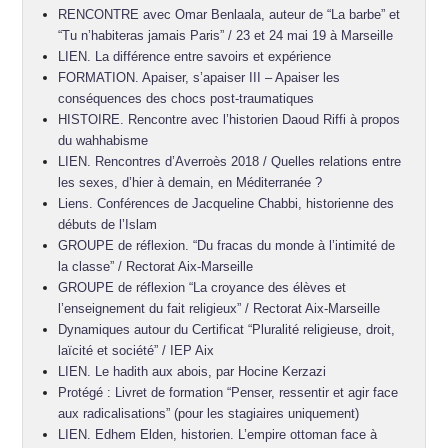
RENCONTRE avec Omar Benlaala, auteur de “La barbe” et
“Tu n’habiteras jamais Paris” / 23 et 24 mai 19 à Marseille
LIEN. La différence entre savoirs et expérience
FORMATION. Apaiser, s’apaiser III – Apaiser les
conséquences des chocs post-traumatiques
HISTOIRE. Rencontre avec l’historien Daoud Riffi à propos
du wahhabisme
LIEN. Rencontres d’Averroès 2018 / Quelles relations entre
les sexes, d’hier à demain, en Méditerranée ?
Liens. Conférences de Jacqueline Chabbi, historienne des
débuts de l’Islam
GROUPE de réflexion. “Du fracas du monde à l’intimité de
la classe” / Rectorat Aix-Marseille
GROUPE de réflexion “La croyance des élèves et
l’enseignement du fait religieux” / Rectorat Aix-Marseille
Dynamiques autour du Certificat “Pluralité religieuse, droit,
laïcité et société” / IEP Aix
LIEN. Le hadith aux abois, par Hocine Kerzazi
Protégé : Livret de formation “Penser, ressentir et agir face
aux radicalisations” (pour les stagiaires uniquement)
LIEN. Edhem Elden, historien. L’empire ottoman face à