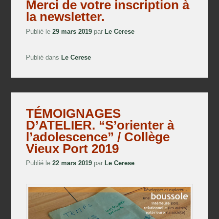
Merci de votre inscription à
la newsletter.
Publié le
29 mars 2019
par
Le Cerese
Publié dans
Le Cerese
TÉMOIGNAGES
D’ATELIER. “S’orienter à
l’adolescence” / Collège
Vieux Port 2019
Publié le
22 mars 2019
par
Le Cerese