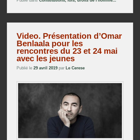
Publié dans
Constitutions, lois, droits de l'homme...
Video. Présentation d’Omar
Benlaala pour les
rencontres du 23 et 24 mai
avec les jeunes
Publié le
29 avril 2019
par
Le Cerese