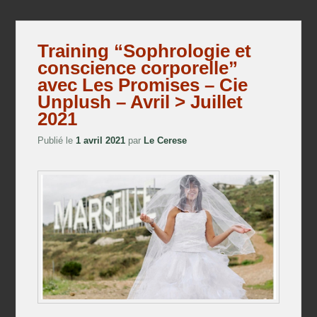
Training “Sophrologie et
conscience corporelle”
avec Les Promises – Cie
Unplush – Avril > Juillet
2021
Publié le
1 avril 2021
par
Le Cerese