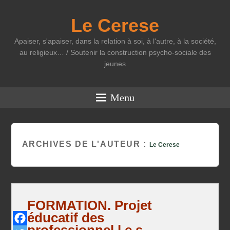
Le Cerese
Apaiser, s'apaiser, dans la relation à soi, à l'autre, à la société,
au religieux… / Soutenir la construction psycho-sociale des
jeunes
Menu
ARCHIVES DE L'AUTEUR :
Le Cerese
FORMATION. Projet
éducatif des