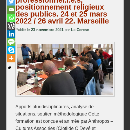
professionnel.l.e.s,
positionnement religieux
des publics. 24 et 25 mars
2022 / 26 avril 22. Marseille
Publié le
23 novembre 2021
par
Le Cerese
Apports pluridisciplinaires, analyse de
situations, soutien méthodologique Cette
formation est conçue et animée par Anthropos –
Cultures Associées (Clotilde O’Deyé et