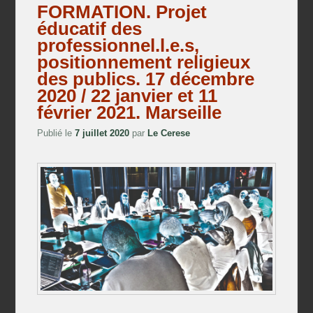
FORMATION. Projet
éducatif des
professionnel.l.e.s,
positionnement religieux
des publics. 17 décembre
2020 / 22 janvier et 11
février 2021. Marseille
Publié le
7 juillet 2020
par
Le Cerese