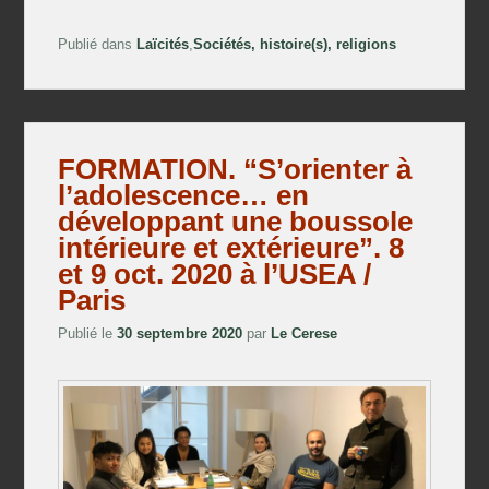
Publié dans
Laïcités
,
Sociétés, histoire(s), religions
FORMATION. “S’orienter à
l’adolescence… en
développant une boussole
intérieure et extérieure”. 8
et 9 oct. 2020 à l’USEA /
Paris
Publié le
30 septembre 2020
par
Le Cerese