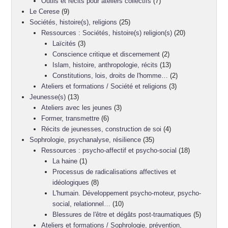
Outils et récits pour ateliers collectifs
(7)
Le Cerese
(9)
Sociétés, histoire(s), religions
(25)
Ressources : Sociétés, histoire(s) religion(s)
(20)
Laïcités
(3)
Conscience critique et discernement
(2)
Islam, histoire, anthropologie, récits
(13)
Constitutions, lois, droits de l'homme…
(2)
Ateliers et formations / Société et religions
(3)
Jeunesse(s)
(13)
Ateliers avec les jeunes
(3)
Former, transmettre
(6)
Récits de jeunesses, construction de soi
(4)
Sophrologie, psychanalyse, résilience
(35)
Ressources : psycho-affectif et psycho-social
(18)
La haine
(1)
Processus de radicalisations affectives et
idéologiques
(8)
L'humain. Développement psycho-moteur, psycho-
social, relationnel…
(10)
Blessures de l'être et dégâts post-traumatiques
(5)
Ateliers et formations / Sophrologie, prévention,