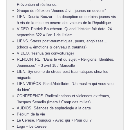
Prévention et résilience.
Groupe de réflexion “Jeunes à vif, jeunes en devenir”
LIEN. Dounia Bouzar – La déception de certains jeunes vis
à vis de la mise en oeuvre des valeurs de la République
VIDEO. Patrick Boucheron. Quand l’histoire fait date. 24
septembre 622 = l’an 1 de l’islam
LIENS. Stress post-traumatiques, peurs, angoisses…
(chocs & émotions & cerveau & traumas)
VIDEO. Yeshua (en convoiturage)
RENCONTRE. "Dans le vif du sujet – Religions, Identités,
Jeunesses" – 3 avril 18 / Marseille
LIEN. Syndrome de stress post-traumatiques chez les
migrants
LIEN VIDÉOS. Farid Abdelkrim, “Un muslim qui vous veut
du bien”
CONFERENCE. Radicalisations et violences extrêmes,
Jacques Semelin (Imera / Camp des milles)
AUDIOS. Séances de sophrologie à la carte
Péplum de la vie
Le Cerese. Pourquoi ? Avec qui ? Pour qui ?
Logo – Le Cerese