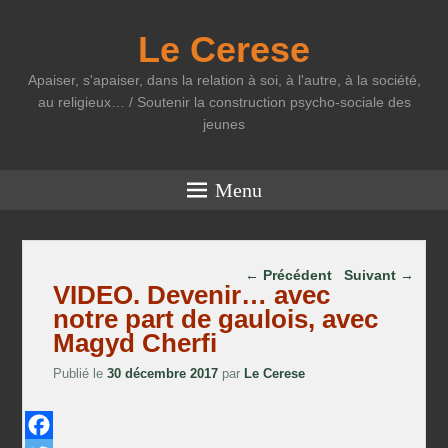
Le Cerese
Apaiser, s'apaiser, dans la relation à soi, à l'autre, à la société,
au religieux… / Soutenir la construction psycho-sociale des
jeunes
Menu
Parcourir les articles
←
Précédent
Suivant
→
VIDEO. Devenir… avec
notre part de gaulois, avec
Magyd Cherfi
Publié le
30 décembre 2017
par
Le Cerese