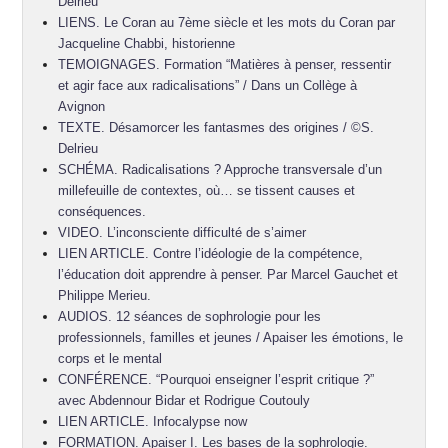
Delrieu
LIENS. Le Coran au 7ème siècle et les mots du Coran par
Jacqueline Chabbi, historienne
TEMOIGNAGES. Formation “Matières à penser, ressentir
et agir face aux radicalisations” / Dans un Collège à
Avignon
TEXTE. Désamorcer les fantasmes des origines / ©S.
Delrieu
SCHÉMA. Radicalisations ? Approche transversale d’un
millefeuille de contextes, où… se tissent causes et
conséquences.
VIDEO. L’inconsciente difficulté de s’aimer
LIEN ARTICLE. Contre l’idéologie de la compétence,
l’éducation doit apprendre à penser. Par Marcel Gauchet et
Philippe Merieu.
AUDIOS. 12 séances de sophrologie pour les
professionnels, familles et jeunes / Apaiser les émotions, le
corps et le mental
CONFÉRENCE. “Pourquoi enseigner l’esprit critique ?”
avec Abdennour Bidar et Rodrigue Coutouly
LIEN ARTICLE. Infocalypse now
FORMATION. Apaiser I. Les bases de la sophrologie.