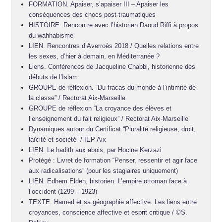
FORMATION. Apaiser, s’apaiser III – Apaiser les
conséquences des chocs post-traumatiques
HISTOIRE. Rencontre avec l’historien Daoud Riffi à propos
du wahhabisme
LIEN. Rencontres d’Averroès 2018 / Quelles relations entre
les sexes, d’hier à demain, en Méditerranée ?
Liens. Conférences de Jacqueline Chabbi, historienne des
débuts de l’Islam
GROUPE de réflexion. “Du fracas du monde à l’intimité de
la classe” / Rectorat Aix-Marseille
GROUPE de réflexion “La croyance des élèves et
l’enseignement du fait religieux” / Rectorat Aix-Marseille
Dynamiques autour du Certificat “Pluralité religieuse, droit,
laïcité et société” / IEP Aix
LIEN. Le hadith aux abois, par Hocine Kerzazi
Protégé : Livret de formation “Penser, ressentir et agir face
aux radicalisations” (pour les stagiaires uniquement)
LIEN. Edhem Elden, historien. L’empire ottoman face à
l’occident (1299 – 1923)
TEXTE. Hamed et sa géographie affective. Les liens entre
croyances, conscience affective et esprit critique / ©S.