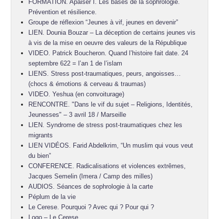
FORMATION. Apaiser I. Les bases de la sophrologie.
Prévention et résilience.
Groupe de réflexion “Jeunes à vif, jeunes en devenir”
LIEN. Dounia Bouzar – La déception de certains jeunes vis
à vis de la mise en oeuvre des valeurs de la République
VIDEO. Patrick Boucheron. Quand l’histoire fait date. 24
septembre 622 = l’an 1 de l’islam
LIENS. Stress post-traumatiques, peurs, angoisses…
(chocs & émotions & cerveau & traumas)
VIDEO. Yeshua (en convoiturage)
RENCONTRE. "Dans le vif du sujet – Religions, Identités,
Jeunesses" – 3 avril 18 / Marseille
LIEN. Syndrome de stress post-traumatiques chez les
migrants
LIEN VIDÉOS. Farid Abdelkrim, “Un muslim qui vous veut
du bien”
CONFERENCE. Radicalisations et violences extrêmes,
Jacques Semelin (Imera / Camp des milles)
AUDIOS. Séances de sophrologie à la carte
Péplum de la vie
Le Cerese. Pourquoi ? Avec qui ? Pour qui ?
Logo – Le Cerese