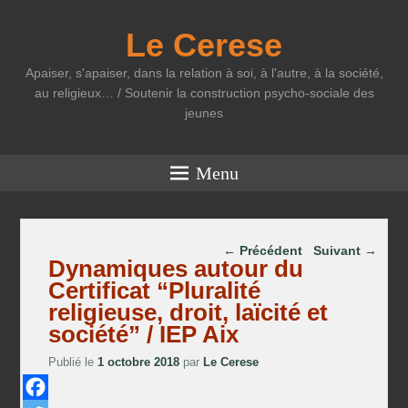
Le Cerese
Apaiser, s'apaiser, dans la relation à soi, à l'autre, à la société,
au religieux… / Soutenir la construction psycho-sociale des
jeunes
Menu
Parcourir les articles
←
Précédent
Suivant
→
Dynamiques autour du
Certificat “Pluralité
religieuse, droit, laïcité et
société” / IEP Aix
Publié le
1 octobre 2018
par
Le Cerese