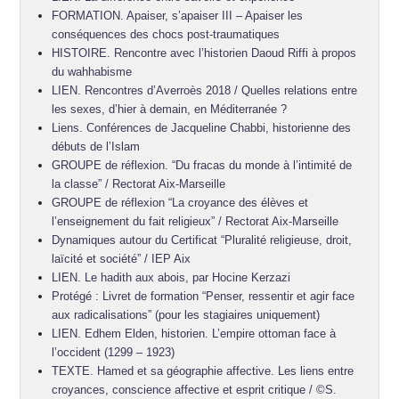
FORMATION. Apaiser, s’apaiser III – Apaiser les
conséquences des chocs post-traumatiques
HISTOIRE. Rencontre avec l’historien Daoud Riffi à propos
du wahhabisme
LIEN. Rencontres d’Averroès 2018 / Quelles relations entre
les sexes, d’hier à demain, en Méditerranée ?
Liens. Conférences de Jacqueline Chabbi, historienne des
débuts de l’Islam
GROUPE de réflexion. “Du fracas du monde à l’intimité de
la classe” / Rectorat Aix-Marseille
GROUPE de réflexion “La croyance des élèves et
l’enseignement du fait religieux” / Rectorat Aix-Marseille
Dynamiques autour du Certificat “Pluralité religieuse, droit,
laïcité et société” / IEP Aix
LIEN. Le hadith aux abois, par Hocine Kerzazi
Protégé : Livret de formation “Penser, ressentir et agir face
aux radicalisations” (pour les stagiaires uniquement)
LIEN. Edhem Elden, historien. L’empire ottoman face à
l’occident (1299 – 1923)
TEXTE. Hamed et sa géographie affective. Les liens entre
croyances, conscience affective et esprit critique / ©S.