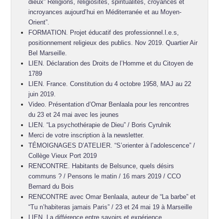
dieux” Religions, religiosités, spiritualités, croyances et
incroyances aujourd’hui en Méditerranée et au Moyen-
Orient”.
FORMATION. Projet éducatif des professionnel.l.e.s,
positionnement religieux des publics. Nov 2019. Quartier Air
Bel Marseille.
LIEN. Déclaration des Droits de l’Homme et du Citoyen de
1789
LIEN. France. Constitution du 4 octobre 1958, MAJ au 22
juin 2019.
Video. Présentation d’Omar Benlaala pour les rencontres
du 23 et 24 mai avec les jeunes
LIEN. “La psychothérapie de Dieu” / Boris Cyrulnik
Merci de votre inscription à la newsletter.
TÉMOIGNAGES D’ATELIER. “S’orienter à l’adolescence” /
Collège Vieux Port 2019
RENCONTRE. Habitants de Belsunce, quels désirs
communs ? / Pensons le matin / 16 mars 2019 / CCO
Bernard du Bois
RENCONTRE avec Omar Benlaala, auteur de “La barbe” et
“Tu n’habiteras jamais Paris” / 23 et 24 mai 19 à Marseille
LIEN. La différence entre savoirs et expérience