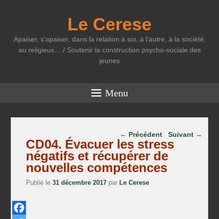
Le Cerese
Apaiser, s'apaiser, dans la relation à soi, à l'autre, à la société,
au religieux… / Soutenir la construction psycho-sociale des
jeunes
Menu
Parcourir les articles
←
Précédent
Suivant
→
CD04. Évacuer les stress
négatifs et récupérer de
nouvelles compétences
Publié le
31 décembre 2017
par
Le Cerese