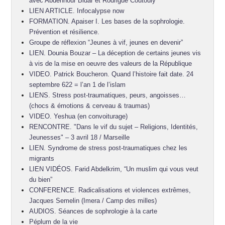
avec Abdennour Bidar et Rodrigue Coutouly
LIEN ARTICLE. Infocalypse now
FORMATION. Apaiser I. Les bases de la sophrologie.
Prévention et résilience.
Groupe de réflexion “Jeunes à vif, jeunes en devenir”
LIEN. Dounia Bouzar – La déception de certains jeunes vis
à vis de la mise en oeuvre des valeurs de la République
VIDEO. Patrick Boucheron. Quand l’histoire fait date. 24
septembre 622 = l’an 1 de l’islam
LIENS. Stress post-traumatiques, peurs, angoisses…
(chocs & émotions & cerveau & traumas)
VIDEO. Yeshua (en convoiturage)
RENCONTRE. "Dans le vif du sujet – Religions, Identités,
Jeunesses" – 3 avril 18 / Marseille
LIEN. Syndrome de stress post-traumatiques chez les
migrants
LIEN VIDÉOS. Farid Abdelkrim, “Un muslim qui vous veut
du bien”
CONFERENCE. Radicalisations et violences extrêmes,
Jacques Semelin (Imera / Camp des milles)
AUDIOS. Séances de sophrologie à la carte
Péplum de la vie