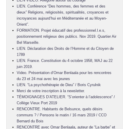
LIEN VIDEO. Allégorie autour du courage
LIEN. Conférence “Des hommes, des femmes et des
dieux” Religions, religiosités, spiritualités, croyances et
incroyances aujourd’hui en Méditerranée et au Moyen-
Orient”.
FORMATION. Projet éducatif des professionnel.l.e.s,
positionnement religieux des publics. Nov 2019. Quartier Air
Bel Marseille.
LIEN. Déclaration des Droits de l’Homme et du Citoyen de
1789
LIEN. France. Constitution du 4 octobre 1958, MAJ au 22
juin 2019.
Video. Présentation d’Omar Benlaala pour les rencontres
du 23 et 24 mai avec les jeunes
LIEN. “La psychothérapie de Dieu” / Boris Cyrulnik
Merci de votre inscription à la newsletter.
TÉMOIGNAGES D’ATELIER. “S’orienter à l’adolescence” /
Collège Vieux Port 2019
RENCONTRE. Habitants de Belsunce, quels désirs
communs ? / Pensons le matin / 16 mars 2019 / CCO
Bernard du Bois
RENCONTRE avec Omar Benlaala, auteur de “La barbe” et