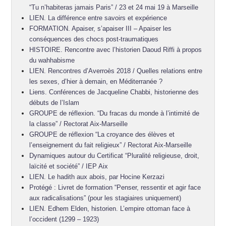
“Tu n’habiteras jamais Paris” / 23 et 24 mai 19 à Marseille
LIEN. La différence entre savoirs et expérience
FORMATION. Apaiser, s’apaiser III – Apaiser les
conséquences des chocs post-traumatiques
HISTOIRE. Rencontre avec l’historien Daoud Riffi à propos
du wahhabisme
LIEN. Rencontres d’Averroès 2018 / Quelles relations entre
les sexes, d’hier à demain, en Méditerranée ?
Liens. Conférences de Jacqueline Chabbi, historienne des
débuts de l’Islam
GROUPE de réflexion. “Du fracas du monde à l’intimité de
la classe” / Rectorat Aix-Marseille
GROUPE de réflexion “La croyance des élèves et
l’enseignement du fait religieux” / Rectorat Aix-Marseille
Dynamiques autour du Certificat “Pluralité religieuse, droit,
laïcité et société” / IEP Aix
LIEN. Le hadith aux abois, par Hocine Kerzazi
Protégé : Livret de formation “Penser, ressentir et agir face
aux radicalisations” (pour les stagiaires uniquement)
LIEN. Edhem Elden, historien. L’empire ottoman face à
l’occident (1299 – 1923)