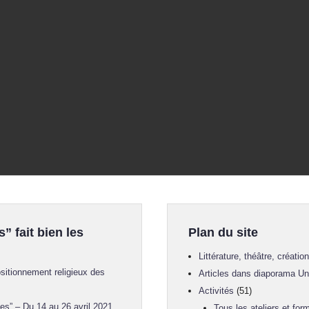
s” fait bien les
Plan du site
Littérature, théâtre, créatio
sitionnement religieux des
Articles dans diaporama U
Activités
(51)
es” – Du 14 au 26 avril 2021
Tous les ateliers et for