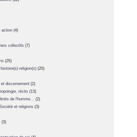
 action
(4)
iers collectifs
(7)
ons
(25)
istoire(s) religion(s)
(20)
 et discernement
(2)
ropologie, récits
(13)
, droits de l'homme…
(2)
Société et religions
(3)
s
(3)