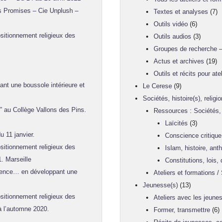
es Promises – Cie Unplush –
Textes et analyses
(7)
Outils vidéo
(6)
sitionnement religieux des
Outils audios
(3)
Groupes de recherche –
Actus et archives
(19)
Outils et récits pour atel
t une boussole intérieure et
Le Cerese
(9)
Sociétés, histoire(s), religi
” au Collège Vallons des Pins.
Ressources : Sociétés, h
Laïcités
(3)
u 11 janvier.
Conscience critique
sitionnement religieux des
Islam, histoire, anth
1. Marseille
Constitutions, lois
ence… en développant une
Ateliers et formations / 
Jeunesse(s)
(13)
sitionnement religieux des
Ateliers avec les jeune
 à l’automne 2020.
Former, transmettre
(6)