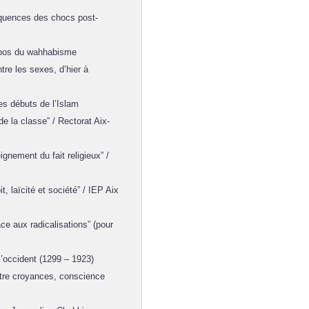
équences des chocs post-
ropos du wahhabisme
tre les sexes, d’hier à
es débuts de l’Islam
e la classe” / Rectorat Aix-
nement du fait religieux” /
t, laïcité et société” / IEP Aix
ace aux radicalisations” (pour
l’occident (1299 – 1923)
tre croyances, conscience