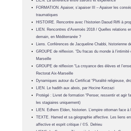
LIEN. La différence entre savoirs et expérience
FORMATION. Apaiser, s’apaiser III – Apaiser les cons
traumatiques
HISTOIRE. Rencontre avec l’historien Daoud Riffi à p
LIEN. Rencontres d’Averroès 2018 / Quelles relations en
demain, en Méditerranée ?
Liens. Conférences de Jacqueline Chabbi, historienne d
GROUPE de réflexion. “Du fracas du monde à l’intimité d
Marseille
GROUPE de réflexion “La croyance des élèves et l’enseig
Rectorat Aix-Marseille
Dynamiques autour du Certificat “Pluralité religieuse, droi
LIEN. Le hadith aux abois, par Hocine Kerzazi
Protégé : Livret de formation “Penser, ressentir et agir f
les stagiaires uniquement)
LIEN. Edhem Elden, historien. L’empire ottoman face à 
TEXTE. Hamed et sa géographie affective. Les liens en
affective et esprit critique / ©S. Delrieu