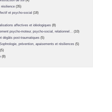
nstruction de soi
(4)
résilience
(35)
ectif et psycho-social
(18)
lisations affectives et idéologiques
(8)
ement psycho-moteur, psycho-social, relationnel…
(10)
 et dégâts post-traumatiques
(5)
 Sophrologie, prévention, apaisements et résiliences
(5)
(5)
e
(8)