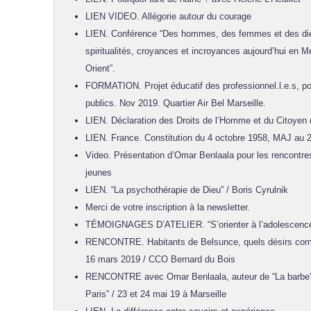
LIEN VIDEO. Allégorie autour du courage
LIEN. Conférence “Des hommes, des femmes et des dieux
spiritualités, croyances et incroyances aujourd’hui en 
Orient”.
FORMATION. Projet éducatif des professionnel.l.e.s, po
publics. Nov 2019. Quartier Air Bel Marseille.
LIEN. Déclaration des Droits de l’Homme et du Citoyen
LIEN. France. Constitution du 4 octobre 1958, MAJ au 2
Video. Présentation d’Omar Benlaala pour les rencontre
jeunes
LIEN. “La psychothérapie de Dieu” / Boris Cyrulnik
Merci de votre inscription à la newsletter.
TÉMOIGNAGES D’ATELIER. “S’orienter à l’adolescence”
RENCONTRE. Habitants de Belsunce, quels désirs com
16 mars 2019 / CCO Bernard du Bois
RENCONTRE avec Omar Benlaala, auteur de “La barbe” e
Paris” / 23 et 24 mai 19 à Marseille