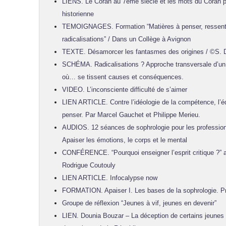
LIENS. Le Coran au 7ème siècle et les mots du Coran p
historienne
TEMOIGNAGES. Formation “Matières à penser, ressentir
radicalisations” / Dans un Collège à Avignon
TEXTE. Désamorcer les fantasmes des origines / ©S. D
SCHÉMA. Radicalisations ? Approche transversale d’un m
où… se tissent causes et conséquences.
VIDEO. L’inconsciente difficulté de s’aimer
LIEN ARTICLE. Contre l’idéologie de la compétence, l’é
penser. Par Marcel Gauchet et Philippe Merieu.
AUDIOS. 12 séances de sophrologie pour les professionn
Apaiser les émotions, le corps et le mental
CONFÉRENCE. “Pourquoi enseigner l’esprit critique ?” 
Rodrigue Coutouly
LIEN ARTICLE. Infocalypse now
FORMATION. Apaiser I. Les bases de la sophrologie. Pré
Groupe de réflexion “Jeunes à vif, jeunes en devenir”
LIEN. Dounia Bouzar – La déception de certains jeunes 