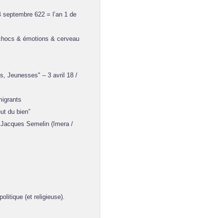
4 septembre 622 = l’an 1 de
(chocs & émotions & cerveau
, Jeunesses" – 3 avril 18 /
migrants
ut du bien”
Jacques Semelin (Imera /
itique (et religieuse).