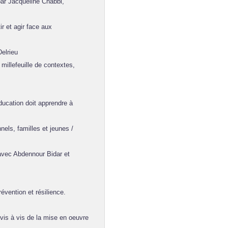
ar Jacqueline Chabbi,
 et agir face aux
elrieu
illefeuille de contextes,
ducation doit apprendre à
els, familles et jeunes /
avec Abdennour Bidar et
vention et résilience.
vis à vis de la mise en oeuvre