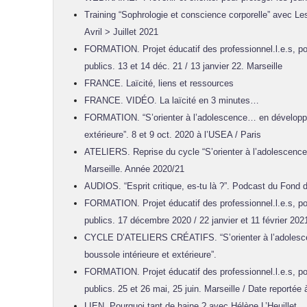
Training “Sophrologie et conscience corporelle” avec L
Avril > Juillet 2021
FORMATION. Projet éducatif des professionnel.l.e.s, po
publics. 13 et 14 déc. 21 / 13 janvier 22. Marseille
FRANCE. Laïcité, liens et ressources
FRANCE. VIDÉO. La laïcité en 3 minutes…
FORMATION. “S’orienter à l’adolescence… en développan
extérieure”. 8 et 9 oct. 2020 à l’USEA / Paris
ATELIERS. Reprise du cycle “S’orienter à l’adolescence
Marseille. Année 2020/21
AUDIOS. “Esprit critique, es-tu là ?”. Podcast du Fond d
FORMATION. Projet éducatif des professionnel.l.e.s, po
publics. 17 décembre 2020 / 22 janvier et 11 février 202
CYCLE D’ATELIERS CRÉATIFS. “S’orienter à l’adolesc
boussole intérieure et extérieure”.
FORMATION. Projet éducatif des professionnel.l.e.s, po
publics. 25 et 26 mai, 25 juin. Marseille / Date reportée
LIEN. Pourquoi tant de haine ? avec Hélène L’Heuillet