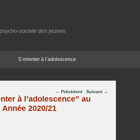
on psycho-sociale des jeunes
S’orienter à l’adolescence
Parcourir les articles
←
Précédent
Suivant
→
nter à l’adolescence” au
. Année 2020/21