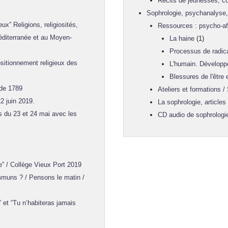
Récits de jeunesses, co
Sophrologie, psychanalyse, 
” Religions, religiosités,
Ressources : psycho-aff
Méditerranée et au Moyen-
La haine
(1)
Processus de radica
sitionnement religieux des
L'humain. Développ
Blessures de l'être
 de 1789
Ateliers et formations /
2 juin 2019.
La sophrologie, articles
s du 23 et 24 mai avec les
CD audio de sophrologi
 / Collège Vieux Port 2019
muns ? / Pensons le matin /
t “Tu n’habiteras jamais