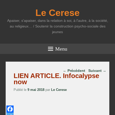
Le Cerese
Apaiser, s'apaiser, dans la relation à soi, à l'autre, à la société,
au religieux… / Soutenir la construction psycho-sociale des
jeunes
Menu
Parcourir les articles
←
Précédent
Suivant
→
LIEN ARTICLE. Infocalypse
now
Publié le
9 mai 2018
par
Le Cerese