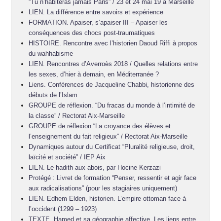
“Tu n’habiteras jamais Paris” / 23 et 24 mai 19 à Marseille
LIEN. La différence entre savoirs et expérience
FORMATION. Apaiser, s’apaiser III – Apaiser les
conséquences des chocs post-traumatiques
HISTOIRE. Rencontre avec l’historien Daoud Riffi à propos
du wahhabisme
LIEN. Rencontres d’Averroès 2018 / Quelles relations entre
les sexes, d’hier à demain, en Méditerranée ?
Liens. Conférences de Jacqueline Chabbi, historienne des
débuts de l’Islam
GROUPE de réflexion. “Du fracas du monde à l’intimité de
la classe” / Rectorat Aix-Marseille
GROUPE de réflexion “La croyance des élèves et
l’enseignement du fait religieux” / Rectorat Aix-Marseille
Dynamiques autour du Certificat “Pluralité religieuse, droit,
laïcité et société” / IEP Aix
LIEN. Le hadith aux abois, par Hocine Kerzazi
Protégé : Livret de formation “Penser, ressentir et agir face
aux radicalisations” (pour les stagiaires uniquement)
LIEN. Edhem Elden, historien. L’empire ottoman face à
l’occident (1299 – 1923)
TEXTE. Hamed et sa géographie affective. Les liens entre