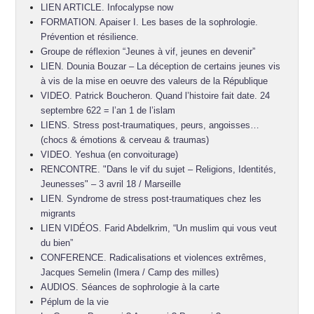
LIEN ARTICLE. Infocalypse now
FORMATION. Apaiser I. Les bases de la sophrologie.
Prévention et résilience.
Groupe de réflexion “Jeunes à vif, jeunes en devenir”
LIEN. Dounia Bouzar – La déception de certains jeunes vis
à vis de la mise en oeuvre des valeurs de la République
VIDEO. Patrick Boucheron. Quand l’histoire fait date. 24
septembre 622 = l’an 1 de l’islam
LIENS. Stress post-traumatiques, peurs, angoisses…
(chocs & émotions & cerveau & traumas)
VIDEO. Yeshua (en convoiturage)
RENCONTRE. "Dans le vif du sujet – Religions, Identités,
Jeunesses" – 3 avril 18 / Marseille
LIEN. Syndrome de stress post-traumatiques chez les
migrants
LIEN VIDÉOS. Farid Abdelkrim, “Un muslim qui vous veut
du bien”
CONFERENCE. Radicalisations et violences extrêmes,
Jacques Semelin (Imera / Camp des milles)
AUDIOS. Séances de sophrologie à la carte
Péplum de la vie