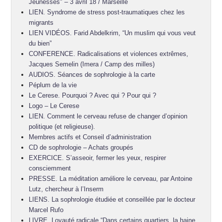
Jeunesses" – 3 avril 18 / Marseille
LIEN. Syndrome de stress post-traumatiques chez les
migrants
LIEN VIDÉOS. Farid Abdelkrim, “Un muslim qui vous veut
du bien”
CONFERENCE. Radicalisations et violences extrêmes,
Jacques Semelin (Imera / Camp des milles)
AUDIOS. Séances de sophrologie à la carte
Péplum de la vie
Le Cerese. Pourquoi ? Avec qui ? Pour qui ?
Logo – Le Cerese
LIEN. Comment le cerveau refuse de changer d’opinion
politique (et religieuse).
Membres actifs et Conseil d’administration
CD de sophrologie – Achats groupés
EXERCICE. S’asseoir, fermer les yeux, respirer
consciemment
PRESSE. La méditation améliore le cerveau, par Antoine
Lutz, chercheur à l’Inserm
LIENS. La sophrologie étudiée et conseillée par le docteur
Marcel Rufo
LIVRE. Loyauté radicale “Dans certains quartiers, la haine