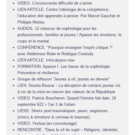
VIDEO. L’inconsciente difficulté de s’aimer
LIEN ARTICLE. Contre l’idéologie de la compétence,
l’éducation doit apprendre à penser. Par Marcel Gauchet et
Philippe Merieu.
AUDIOS. 12 séances de sophrologie pour les
professionnels, familles et jeunes / Apaiser les émotions, le
corps et le mental
CONFÉRENCE. “Pourquoi enseigner l’esprit critique ?”
avec Abdennour Bidar et Rodrigue Coutouly
LIEN ARTICLE. Infocalypse now
FORMATION. Apaiser I. Les bases de la sophrologie.
Prévention et résilience.
Groupe de réflexion “Jeunes à vif, jeunes en devenir”
LIEN. Dounia Bouzar – La déception de certains jeunes vis
à vis de la mise en oeuvre des valeurs de la République
VIDEO. Patrick Boucheron. Quand l’histoire fait date. 24
septembre 622 = l’an 1 de l’islam
LIENS. Stress post-traumatiques, peurs, angoisses…
(chocs & émotions & cerveau & traumas)
VIDEO. Yeshua (en convoiturage)
RENCONTRE. "Dans le vif du sujet – Religions, Identités,