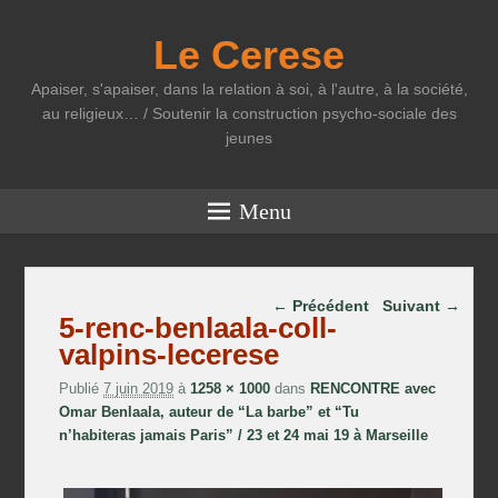
Le Cerese
Apaiser, s'apaiser, dans la relation à soi, à l'autre, à la société,
au religieux… / Soutenir la construction psycho-sociale des
jeunes
Menu
Parcourir les images
← Précédent
Suivant →
5-renc-benlaala-coll-
valpins-lecerese
Publié
7 juin 2019
à
1258 × 1000
dans
RENCONTRE avec
Omar Benlaala, auteur de “La barbe” et “Tu
n’habiteras jamais Paris” / 23 et 24 mai 19 à Marseille