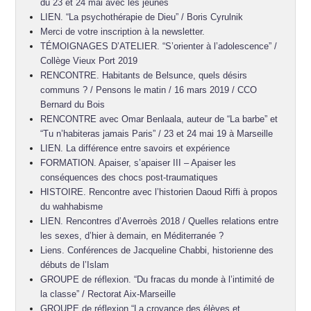
du 23 et 24 mai avec les jeunes
LIEN. “La psychothérapie de Dieu” / Boris Cyrulnik
Merci de votre inscription à la newsletter.
TÉMOIGNAGES D’ATELIER. “S’orienter à l’adolescence” /
Collège Vieux Port 2019
RENCONTRE. Habitants de Belsunce, quels désirs
communs ? / Pensons le matin / 16 mars 2019 / CCO
Bernard du Bois
RENCONTRE avec Omar Benlaala, auteur de “La barbe” et
“Tu n’habiteras jamais Paris” / 23 et 24 mai 19 à Marseille
LIEN. La différence entre savoirs et expérience
FORMATION. Apaiser, s’apaiser III – Apaiser les
conséquences des chocs post-traumatiques
HISTOIRE. Rencontre avec l’historien Daoud Riffi à propos
du wahhabisme
LIEN. Rencontres d’Averroès 2018 / Quelles relations entre
les sexes, d’hier à demain, en Méditerranée ?
Liens. Conférences de Jacqueline Chabbi, historienne des
débuts de l’Islam
GROUPE de réflexion. “Du fracas du monde à l’intimité de
la classe” / Rectorat Aix-Marseille
GROUPE de réflexion “La croyance des élèves et