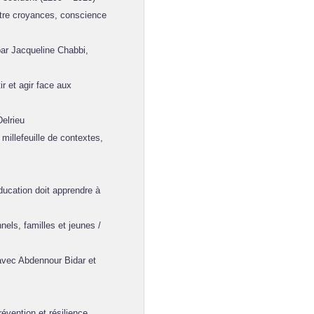
tre croyances, conscience
ar Jacqueline Chabbi,
 et agir face aux
elrieu
illefeuille de contextes,
ducation doit apprendre à
els, familles et jeunes /
avec Abdennour Bidar et
vention et résilience.