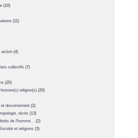
ne
(10)
mations
(11)
 action
(4)
iers collectifs
(7)
ons
(25)
istoire(s) religion(s)
(20)
 et discernement
(2)
ropologie, récits
(13)
, droits de l'homme…
(2)
Société et religions
(3)