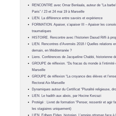
RENCONTRE avec Omar Benlaala, auteur de “La barbe” e
Paris” / 23 et 24 mai 19 à Marseille
LIEN. La différence entre savoirs et expérience
FORMATION. Apaiser, s’apaiser III – Apaiser les cons
traumatiques
HISTOIRE. Rencontre avec l’historien Daoud Riffi à p
LIEN. Rencontres d’Averroès 2018 / Quelles relations en
demain, en Méditerranée ?
Liens. Conférences de Jacqueline Chabbi, historienne d
GROUPE de réflexion. “Du fracas du monde à l’intimité d
Marseille
GROUPE de réflexion “La croyance des élèves et l’enseig
Rectorat Aix-Marseille
Dynamiques autour du Certificat “Pluralité religieuse, droi
LIEN. Le hadith aux abois, par Hocine Kerzazi
Protégé : Livret de formation “Penser, ressentir et agir f
les stagiaires uniquement)
LIEN. Edhem Elden, historien. L’empire ottoman face à 