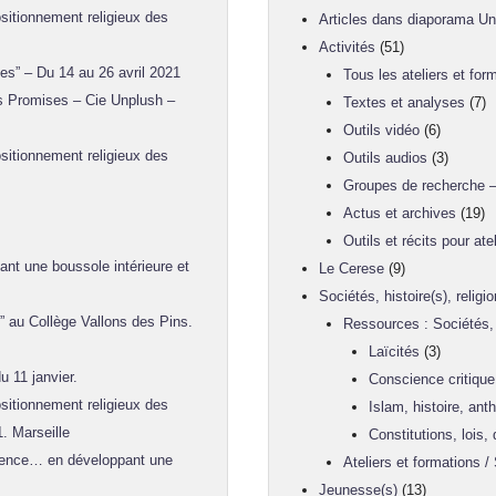
sitionnement religieux des
Articles dans diaporama U
Activités
(51)
es” – Du 14 au 26 avril 2021
Tous les ateliers et for
es Promises – Cie Unplush –
Textes et analyses
(7)
Outils vidéo
(6)
sitionnement religieux des
Outils audios
(3)
Groupes de recherche –
Actus et archives
(19)
Outils et récits pour atel
t une boussole intérieure et
Le Cerese
(9)
Sociétés, histoire(s), religi
” au Collège Vallons des Pins.
Ressources : Sociétés, h
Laïcités
(3)
u 11 janvier.
Conscience critique
sitionnement religieux des
Islam, histoire, anth
1. Marseille
Constitutions, lois
ence… en développant une
Ateliers et formations / 
Jeunesse(s)
(13)