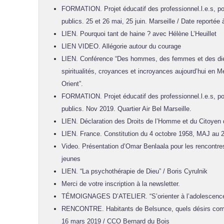
FORMATION. Projet éducatif des professionnel.l.e.s, po
publics. 25 et 26 mai, 25 juin. Marseille / Date reportée
LIEN. Pourquoi tant de haine ? avec Hélène L’Heuillet
LIEN VIDEO. Allégorie autour du courage
LIEN. Conférence “Des hommes, des femmes et des dieux
spiritualités, croyances et incroyances aujourd’hui en 
Orient”.
FORMATION. Projet éducatif des professionnel.l.e.s, po
publics. Nov 2019. Quartier Air Bel Marseille.
LIEN. Déclaration des Droits de l’Homme et du Citoyen
LIEN. France. Constitution du 4 octobre 1958, MAJ au 2
Video. Présentation d’Omar Benlaala pour les rencontre
jeunes
LIEN. “La psychothérapie de Dieu” / Boris Cyrulnik
Merci de votre inscription à la newsletter.
TÉMOIGNAGES D’ATELIER. “S’orienter à l’adolescence”
RENCONTRE. Habitants de Belsunce, quels désirs com
16 mars 2019 / CCO Bernard du Bois