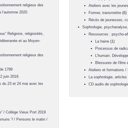
sitionnement religieux des
Ateliers avec les jeune
 à l’automne 2020.
Former, transmettre
(6)
Récits de jeunesses, co
Sophrologie, psychanalyse, 
” Religions, religiosités,
Ressources : psycho-aff
Méditerranée et au Moyen-
La haine
(1)
Processus de radica
sitionnement religieux des
L'humain. Développ
Blessures de l'être
 de 1789
Ateliers et formations /
2 juin 2019.
La sophrologie, articles
s du 23 et 24 mai avec les
CD audio de sophrologi
 / Collège Vieux Port 2019
muns ? / Pensons le matin /