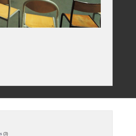
ns
(3)