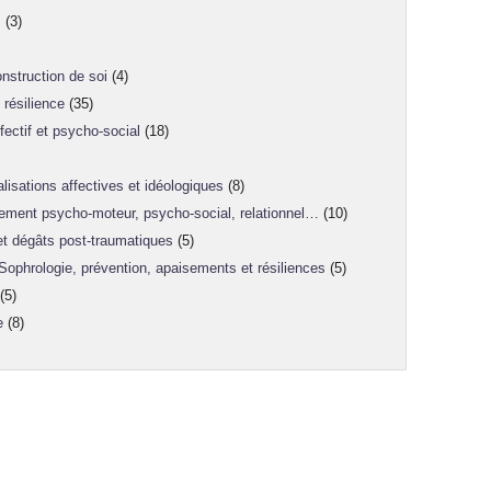
s
(3)
nstruction de soi
(4)
résilience
(35)
ectif et psycho-social
(18)
lisations affectives et idéologiques
(8)
ement psycho-moteur, psycho-social, relationnel…
(10)
 et dégâts post-traumatiques
(5)
 Sophrologie, prévention, apaisements et résiliences
(5)
(5)
e
(8)