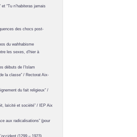
t “Tu n’habiteras jamais
équences des chocs post-
ropos du wahhabisme
tre les sexes, d’hier à
es débuts de l’Islam
e la classe” / Rectorat Aix-
nement du fait religieux” /
t, laïcité et société” / IEP Aix
ace aux radicalisations” (pour
l’occident (1299 – 1923)