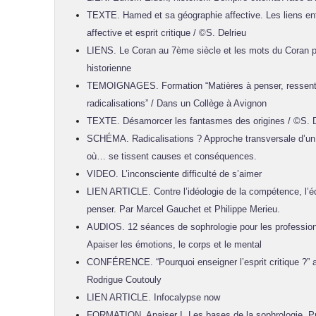
TEXTE. Hamed et sa géographie affective. Les liens en
affective et esprit critique / ©S. Delrieu
LIENS. Le Coran au 7ème siècle et les mots du Coran p
historienne
TEMOIGNAGES. Formation “Matières à penser, ressentir
radicalisations” / Dans un Collège à Avignon
TEXTE. Désamorcer les fantasmes des origines / ©S. D
SCHÉMA. Radicalisations ? Approche transversale d’un m
où… se tissent causes et conséquences.
VIDEO. L’inconsciente difficulté de s’aimer
LIEN ARTICLE. Contre l’idéologie de la compétence, l’é
penser. Par Marcel Gauchet et Philippe Merieu.
AUDIOS. 12 séances de sophrologie pour les professionn
Apaiser les émotions, le corps et le mental
CONFÉRENCE. “Pourquoi enseigner l’esprit critique ?” 
Rodrigue Coutouly
LIEN ARTICLE. Infocalypse now
FORMATION. Apaiser I. Les bases de la sophrologie. Pré