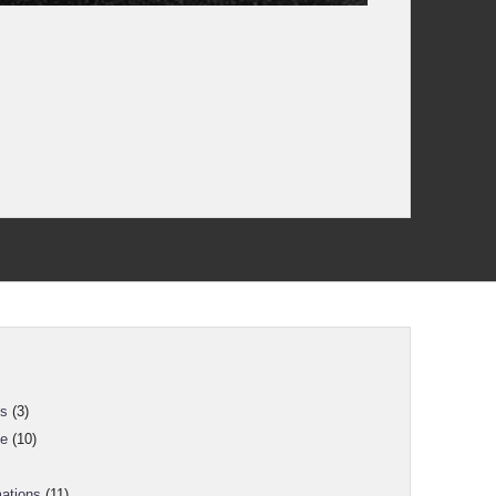
ns
(3)
ne
(10)
mations
(11)