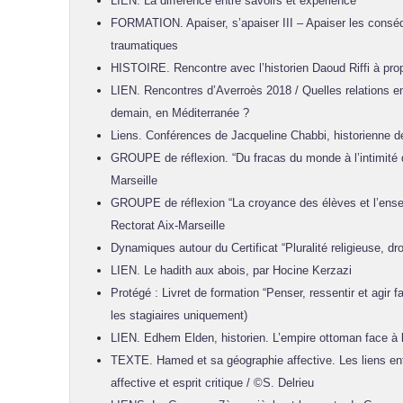
LIEN. La différence entre savoirs et expérience
FORMATION. Apaiser, s’apaiser III – Apaiser les cons
traumatiques
HISTOIRE. Rencontre avec l’historien Daoud Riffi à p
LIEN. Rencontres d’Averroès 2018 / Quelles relations en
demain, en Méditerranée ?
Liens. Conférences de Jacqueline Chabbi, historienne d
GROUPE de réflexion. “Du fracas du monde à l’intimité d
Marseille
GROUPE de réflexion “La croyance des élèves et l’enseig
Rectorat Aix-Marseille
Dynamiques autour du Certificat “Pluralité religieuse, droi
LIEN. Le hadith aux abois, par Hocine Kerzazi
Protégé : Livret de formation “Penser, ressentir et agir f
les stagiaires uniquement)
LIEN. Edhem Elden, historien. L’empire ottoman face à 
TEXTE. Hamed et sa géographie affective. Les liens en
affective et esprit critique / ©S. Delrieu