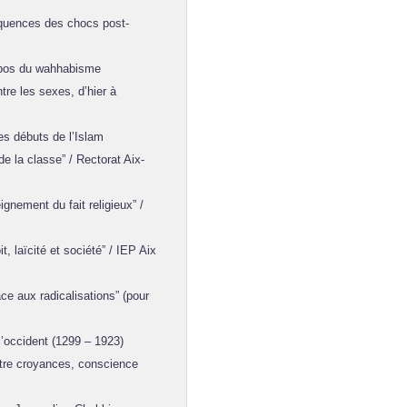
équences des chocs post-
ropos du wahhabisme
tre les sexes, d’hier à
es débuts de l’Islam
e la classe” / Rectorat Aix-
nement du fait religieux” /
t, laïcité et société” / IEP Aix
ace aux radicalisations” (pour
l’occident (1299 – 1923)
tre croyances, conscience