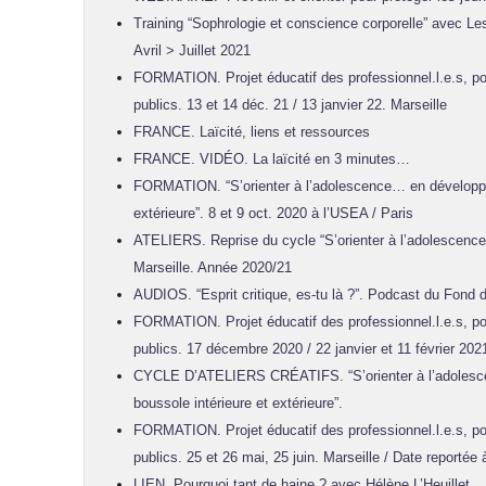
Training “Sophrologie et conscience corporelle” avec L
Avril > Juillet 2021
FORMATION. Projet éducatif des professionnel.l.e.s, po
publics. 13 et 14 déc. 21 / 13 janvier 22. Marseille
FRANCE. Laïcité, liens et ressources
FRANCE. VIDÉO. La laïcité en 3 minutes…
FORMATION. “S’orienter à l’adolescence… en développan
extérieure”. 8 et 9 oct. 2020 à l’USEA / Paris
ATELIERS. Reprise du cycle “S’orienter à l’adolescence
Marseille. Année 2020/21
AUDIOS. “Esprit critique, es-tu là ?”. Podcast du Fond d
FORMATION. Projet éducatif des professionnel.l.e.s, po
publics. 17 décembre 2020 / 22 janvier et 11 février 202
CYCLE D’ATELIERS CRÉATIFS. “S’orienter à l’adolesc
boussole intérieure et extérieure”.
FORMATION. Projet éducatif des professionnel.l.e.s, po
publics. 25 et 26 mai, 25 juin. Marseille / Date reportée
LIEN. Pourquoi tant de haine ? avec Hélène L’Heuillet