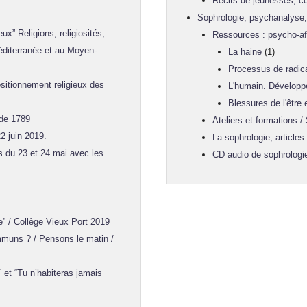
Récits de jeunesses, co
Sophrologie, psychanalyse, 
” Religions, religiosités,
Ressources : psycho-aff
Méditerranée et au Moyen-
La haine
(1)
Processus de radica
sitionnement religieux des
L'humain. Développ
Blessures de l'être
 de 1789
Ateliers et formations /
2 juin 2019.
La sophrologie, articles
s du 23 et 24 mai avec les
CD audio de sophrologi
 / Collège Vieux Port 2019
muns ? / Pensons le matin /
t “Tu n’habiteras jamais