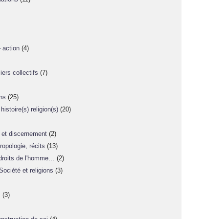
 action
(4)
iers collectifs
(7)
ons
(25)
istoire(s) religion(s)
(20)
 et discernement
(2)
ropologie, récits
(13)
, droits de l'homme…
(2)
Société et religions
(3)
s
(3)