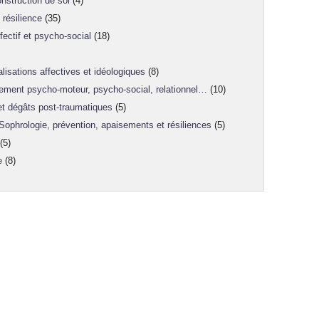
nstruction de soi
(4)
résilience
(35)
ectif et psycho-social
(18)
lisations affectives et idéologiques
(8)
ement psycho-moteur, psycho-social, relationnel…
(10)
 et dégâts post-traumatiques
(5)
 Sophrologie, prévention, apaisements et résiliences
(5)
(5)
e
(8)