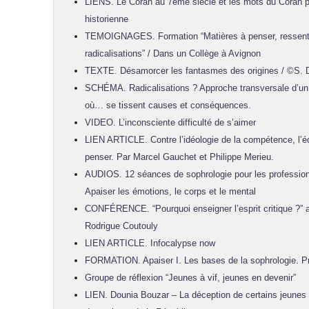
LIENS. Le Coran au 7ème siècle et les mots du Coran p
historienne
TEMOIGNAGES. Formation “Matières à penser, ressentir
radicalisations” / Dans un Collège à Avignon
TEXTE. Désamorcer les fantasmes des origines / ©S. D
SCHÉMA. Radicalisations ? Approche transversale d’un m
où… se tissent causes et conséquences.
VIDEO. L’inconsciente difficulté de s’aimer
LIEN ARTICLE. Contre l’idéologie de la compétence, l’é
penser. Par Marcel Gauchet et Philippe Merieu.
AUDIOS. 12 séances de sophrologie pour les professionn
Apaiser les émotions, le corps et le mental
CONFÉRENCE. “Pourquoi enseigner l’esprit critique ?” 
Rodrigue Coutouly
LIEN ARTICLE. Infocalypse now
FORMATION. Apaiser I. Les bases de la sophrologie. Pré
Groupe de réflexion “Jeunes à vif, jeunes en devenir”
LIEN. Dounia Bouzar – La déception de certains jeunes 