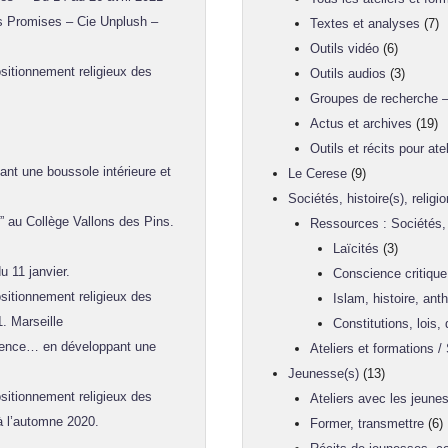
es Promises – Cie Unplush –
Textes et analyses
(7)
Outils vidéo
(6)
sitionnement religieux des
Outils audios
(3)
Groupes de recherche –
Actus et archives
(19)
Outils et récits pour atel
t une boussole intérieure et
Le Cerese
(9)
Sociétés, histoire(s), religi
” au Collège Vallons des Pins.
Ressources : Sociétés, h
Laïcités
(3)
u 11 janvier.
Conscience critique
sitionnement religieux des
Islam, histoire, anth
1. Marseille
Constitutions, lois
ence… en développant une
Ateliers et formations / 
Jeunesse(s)
(13)
sitionnement religieux des
Ateliers avec les jeune
 à l’automne 2020.
Former, transmettre
(6)