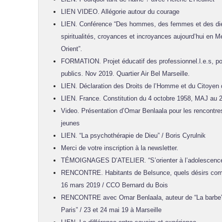
LIEN VIDEO. Allégorie autour du courage
LIEN. Conférence “Des hommes, des femmes et des dieux
spiritualités, croyances et incroyances aujourd’hui en 
Orient”.
FORMATION. Projet éducatif des professionnel.l.e.s, po
publics. Nov 2019. Quartier Air Bel Marseille.
LIEN. Déclaration des Droits de l’Homme et du Citoyen
LIEN. France. Constitution du 4 octobre 1958, MAJ au 2
Video. Présentation d’Omar Benlaala pour les rencontre
jeunes
LIEN. “La psychothérapie de Dieu” / Boris Cyrulnik
Merci de votre inscription à la newsletter.
TÉMOIGNAGES D’ATELIER. “S’orienter à l’adolescence”
RENCONTRE. Habitants de Belsunce, quels désirs com
16 mars 2019 / CCO Bernard du Bois
RENCONTRE avec Omar Benlaala, auteur de “La barbe” e
Paris” / 23 et 24 mai 19 à Marseille