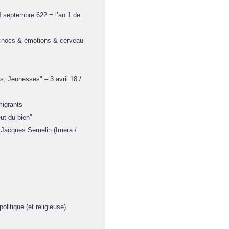
4 septembre 622 = l’an 1 de
(chocs & émotions & cerveau
, Jeunesses" – 3 avril 18 /
migrants
ut du bien”
Jacques Semelin (Imera /
itique (et religieuse).