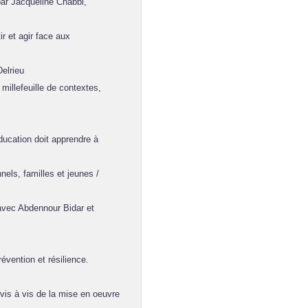
ar Jacqueline Chabbi,
 et agir face aux
elrieu
illefeuille de contextes,
ducation doit apprendre à
els, familles et jeunes /
avec Abdennour Bidar et
vention et résilience.
vis à vis de la mise en oeuvre