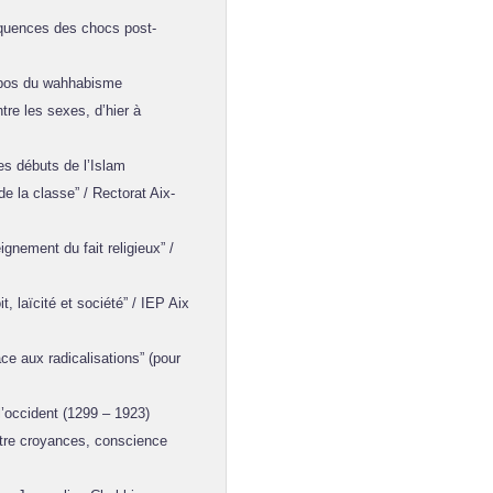
équences des chocs post-
ropos du wahhabisme
tre les sexes, d’hier à
es débuts de l’Islam
e la classe” / Rectorat Aix-
nement du fait religieux” /
t, laïcité et société” / IEP Aix
ace aux radicalisations” (pour
l’occident (1299 – 1923)
tre croyances, conscience