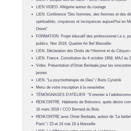
LIEN VIDEO. Allégorie autour du courage
LIEN. Conférence “Des hommes, des femmes et des dieux
spiritualités, croyances et incroyances aujourd’hui en 
Orient”.
FORMATION. Projet éducatif des professionnel.l.e.s, po
publics. Nov 2019. Quartier Air Bel Marseille.
LIEN. Déclaration des Droits de l’Homme et du Citoyen
LIEN. France. Constitution du 4 octobre 1958, MAJ au 2
Video. Présentation d’Omar Benlaala pour les rencontre
jeunes
LIEN. “La psychothérapie de Dieu” / Boris Cyrulnik
Merci de votre inscription à la newsletter.
TÉMOIGNAGES D’ATELIER. “S’orienter à l’adolescence”
RENCONTRE. Habitants de Belsunce, quels désirs com
16 mars 2019 / CCO Bernard du Bois
RENCONTRE avec Omar Benlaala, auteur de “La barbe” e
Paris” / 23 et 24 mai 19 à Marseille