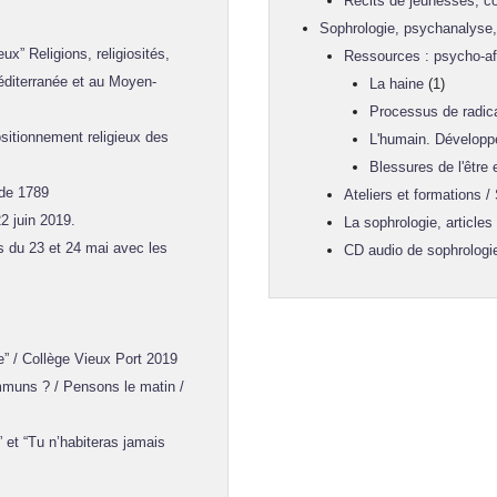
Récits de jeunesses, co
Sophrologie, psychanalyse, 
” Religions, religiosités,
Ressources : psycho-aff
Méditerranée et au Moyen-
La haine
(1)
Processus de radica
sitionnement religieux des
L'humain. Développ
Blessures de l'être
 de 1789
Ateliers et formations /
2 juin 2019.
La sophrologie, articles
s du 23 et 24 mai avec les
CD audio de sophrologi
 / Collège Vieux Port 2019
muns ? / Pensons le matin /
t “Tu n’habiteras jamais