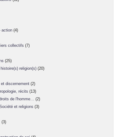
 action
(4)
iers collectifs
(7)
ons
(25)
istoire(s) religion(s)
(20)
 et discernement
(2)
ropologie, récits
(13)
, droits de l'homme…
(2)
Société et religions
(3)
s
(3)