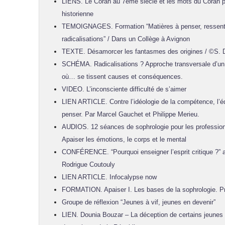
LIENS. Le Coran au 7ème siècle et les mots du Coran p
historienne
TEMOIGNAGES. Formation “Matières à penser, ressentir
radicalisations” / Dans un Collège à Avignon
TEXTE. Désamorcer les fantasmes des origines / ©S. D
SCHÉMA. Radicalisations ? Approche transversale d’un m
où… se tissent causes et conséquences.
VIDEO. L’inconsciente difficulté de s’aimer
LIEN ARTICLE. Contre l’idéologie de la compétence, l’é
penser. Par Marcel Gauchet et Philippe Merieu.
AUDIOS. 12 séances de sophrologie pour les professionn
Apaiser les émotions, le corps et le mental
CONFÉRENCE. “Pourquoi enseigner l’esprit critique ?” 
Rodrigue Coutouly
LIEN ARTICLE. Infocalypse now
FORMATION. Apaiser I. Les bases de la sophrologie. Pré
Groupe de réflexion “Jeunes à vif, jeunes en devenir”
LIEN. Dounia Bouzar – La déception de certains jeunes 