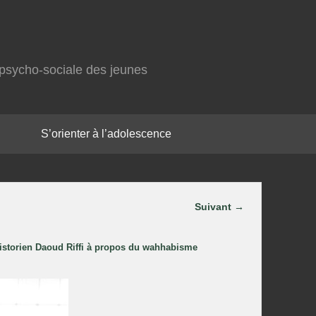
on psycho-sociale des jeunes
S’orienter à l’adolescence
Parcourir
Suivant →
les images
istorien Daoud Riffi à propos du wahhabisme