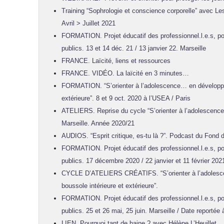
Training “Sophrologie et conscience corporelle” avec L
Avril > Juillet 2021
FORMATION. Projet éducatif des professionnel.l.e.s, po
publics. 13 et 14 déc. 21 / 13 janvier 22. Marseille
FRANCE. Laïcité, liens et ressources
FRANCE. VIDÉO. La laïcité en 3 minutes…
FORMATION. “S’orienter à l’adolescence… en développan
extérieure”. 8 et 9 oct. 2020 à l’USEA / Paris
ATELIERS. Reprise du cycle “S’orienter à l’adolescence
Marseille. Année 2020/21
AUDIOS. “Esprit critique, es-tu là ?”. Podcast du Fond d
FORMATION. Projet éducatif des professionnel.l.e.s, po
publics. 17 décembre 2020 / 22 janvier et 11 février 202
CYCLE D’ATELIERS CRÉATIFS. “S’orienter à l’adolesc
boussole intérieure et extérieure”.
FORMATION. Projet éducatif des professionnel.l.e.s, po
publics. 25 et 26 mai, 25 juin. Marseille / Date reportée
LIEN. Pourquoi tant de haine ? avec Hélène L’Heuillet