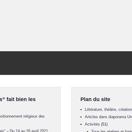
s” fait bien les
Plan du site
Littérature, théâtre, créatio
sitionnement religieux des
Articles dans diaporama U
Activités
(51)
es” – Du 14 au 26 avril 2021
Tous les ateliers et for