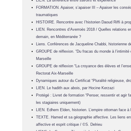
LIEN. La différence entre savoirs et expérience
FORMATION. Apaiser, s’apaiser III – Apaiser les cons
traumatiques
HISTOIRE. Rencontre avec l’historien Daoud Riffi à p
LIEN. Rencontres d’Averroès 2018 / Quelles relations en
demain, en Méditerranée ?
Liens. Conférences de Jacqueline Chabbi, historienne d
GROUPE de réflexion. “Du fracas du monde à l’intimité d
Marseille
GROUPE de réflexion “La croyance des élèves et l’enseig
Rectorat Aix-Marseille
Dynamiques autour du Certificat “Pluralité religieuse, droi
LIEN. Le hadith aux abois, par Hocine Kerzazi
Protégé : Livret de formation “Penser, ressentir et agir f
les stagiaires uniquement)
LIEN. Edhem Elden, historien. L’empire ottoman face à 
TEXTE. Hamed et sa géographie affective. Les liens en
affective et esprit critique / ©S. Delrieu