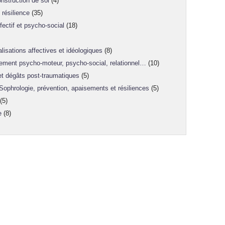
nstruction de soi
(4)
résilience
(35)
ectif et psycho-social
(18)
lisations affectives et idéologiques
(8)
ement psycho-moteur, psycho-social, relationnel…
(10)
 et dégâts post-traumatiques
(5)
 Sophrologie, prévention, apaisements et résiliences
(5)
(5)
e
(8)