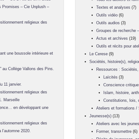
es Promises – Cie Unplush –
Textes et analyses
(7)
Outils vidéo
(6)
sitionnement religieux des
Outils audios
(3)
Groupes de recherche –
Actus et archives
(19)
Outils et récits pour atel
t une boussole intérieure et
Le Cerese
(9)
Sociétés, histoire(s), religi
” au Collège Vallons des Pins.
Ressources : Sociétés, h
Laïcités
(3)
u 11 janvier.
Conscience critique
sitionnement religieux des
Islam, histoire, anth
1. Marseille
Constitutions, lois
ence… en développant une
Ateliers et formations / 
Jeunesse(s)
(13)
sitionnement religieux des
Ateliers avec les jeune
 à l’automne 2020.
Former, transmettre
(6)