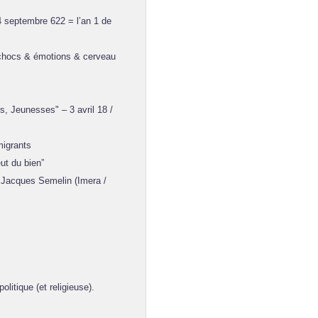
4 septembre 622 = l’an 1 de
(chocs & émotions & cerveau
, Jeunesses" – 3 avril 18 /
migrants
ut du bien”
Jacques Semelin (Imera /
itique (et religieuse).