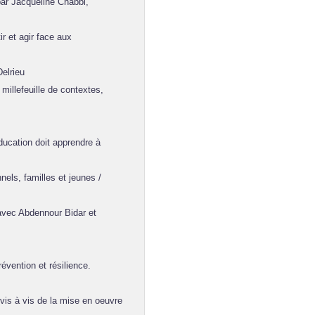
ar Jacqueline Chabbi,
 et agir face aux
elrieu
illefeuille de contextes,
ducation doit apprendre à
els, familles et jeunes /
avec Abdennour Bidar et
vention et résilience.
vis à vis de la mise en oeuvre